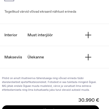
Tegelikud värvid võivad ekraanil nähtust erineda
Interior
Must interjöör
Makseviis
Ülekanne
Pildid on ainult illustreeriva tähendusega ning võivad erineda tüübi
standardsetest spetsifikatsioonidest. Fotodest ei saa tuletada mingeid õigusi.
MG jätab endale õiguse muuta mudeleid, värve ja varustust ilma eelneva
etteteatamiseta ning ilma kohustuseta juba turul olevaid autosid muuta.
30.990 €