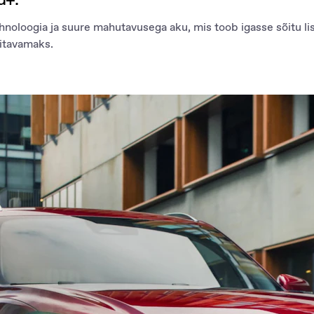
oloogia ja suure mahutavusega aku, mis toob igasse sõitu li
itavamaks.