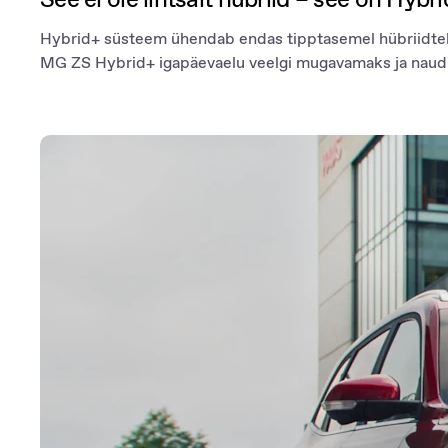
Hybrid+ süsteem ühendab endas tipptasemel hübriidtehn
MG ZS Hybrid+ igapäevaelu veelgi mugavamaks ja naud