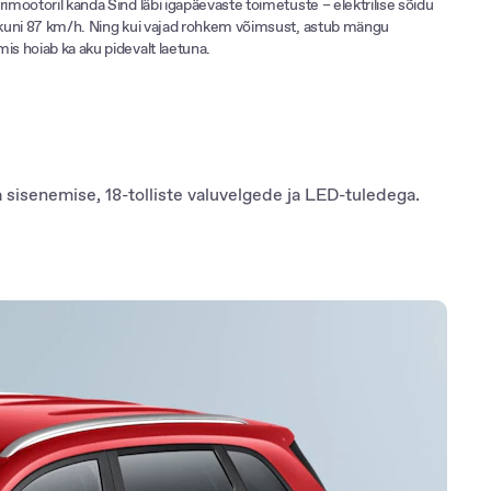
rimootoril kanda Sind läbi igapäevaste toimetuste – elektrilise sõidu
b kuni 87 km/h. Ning kui vajad rohkem võimsust, astub mängu
is hoiab ka aku pidevalt laetuna.
isenemise, 18-tolliste valuvelgede ja LED-tuledega.