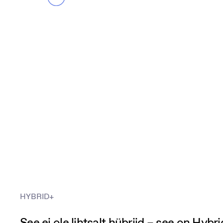
HYBRID+
See ei ole lihtsalt hübriid – see on Hybri