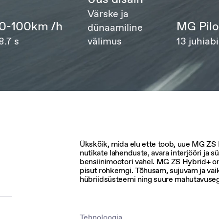
Värske ja
0-100km /h
MG Pilo
dünaamiline
8.7 s
välimus
13 juhiab
Ükskõik, mida elu ette toob, uue MG ZS 
nutikate lahenduste, avara interjööri ja sü
bensiinimootori vahel. MG ZS Hybrid+ on 
pisut rohkemgi. Tõhusam, sujuvam ja va
hübriidsüsteemi ning suure mahutavusega
Tehnoloogia