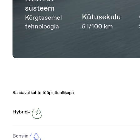
süsteem
Kütusekulu
Kõrgtasemel
tehnoloogia
5 l/100 km
Saadaval kahte tüüpi jõuallikaga
Hybrid+
Bensiin