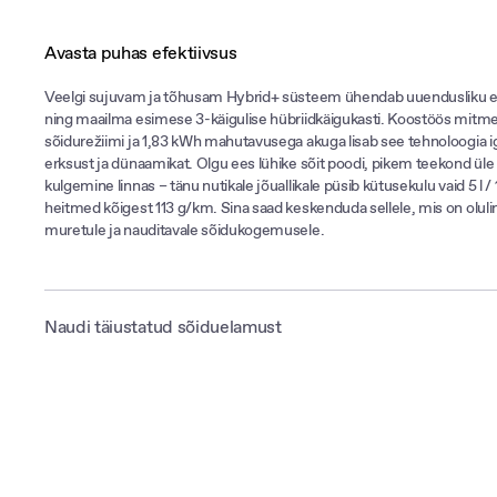
Avasta puhas efektiivsus
Veelgi sujuvam ja tõhusam Hybrid+ süsteem ühendab uuendusliku e
ning maailma esimese 3-käigulise hübriidkäigukasti. Koostöös mitme
sõidurežiimi ja 1,83 kWh mahutavusega akuga lisab see tehnoloogia ig
erksust ja dünaamikat. Olgu ees lühike sõit poodi, pikem teekond üle ri
kulgemine linnas – tänu nutikale jõuallikale püsib kütusekulu vaid 5 l 
heitmed kõigest 113 g/km. Sina saad keskenduda sellele, mis on oluli
muretule ja nauditavale sõidukogemusele.
Naudi täiustatud sõiduelamust
MG ZS Hybrid+ vahetab sujuvalt elektri- ja bensiinimootori vahel sõlt
sõidukiirusest. Igapäevaste linnasõitude eest hoolitseb ökonoomne e
samas kui bensiinimootori pakub kindlustunnet, mis lülitub sisse suur
ja hoiab aku täis.Tänu kiire reageerimisega elektrimootorile ja suur
akule on MG ZS oma klassi kiireim hübriid – kiirendus 0–100 km/h va
Mootori võimsus 75 kW / 128 Nm ning kombineeritud süsteemivõim