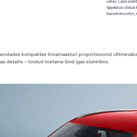
vahel. Lase elekt
alt, kindlalt ja
tippkiirus ulatu
bensiinimootor, m
hendades kompaktse linnamaasturi proportsioonid võtmevaba s
gas detailis – loodud toetama Sind igas eluhetkes.