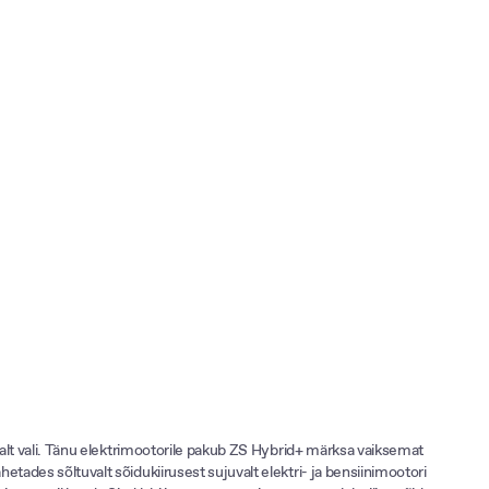
avalt vali. Tänu elektrimootorile pakub ZS Hybrid+ märksa vaiksemat
etades sõltuvalt sõidukiirusest sujuvalt elektri- ja bensiinimootori