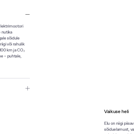
lektrimootori
 nutika
ale sõidule
igi või rahulik
/ 100 km ja CO₂
ne – puhtale,
uvalt
lektrimootor,
Vaikuse heli
ematel kiirustel
e mahutavusega
Elu on niigi piis
id 8,7 sekundiga.
sõiduelamust, vah
sus 145 kW