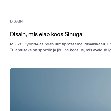
tagavad, et olenemata sihtkohast viib MG ZS Hybrid+ Sind kohale sujuv
jõuliselt.
DISAIN
Disain, mis elab koos Sinuga
MG ZS Hybrid+ esindab uut tipptasemel disainikeelt, ü
Tulemuseks on sportlik ja jõuline kooslus, mis avaldub i