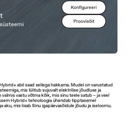
Konfigureeri
t
Proovisõit
isüsteemi
Hybrid+ abil saad sellega hakkama. Mudel on varustatud
steemiga, mis lülitub sujuvalt elektrilise jõudluse ja
valmis vastu võtma kõik, mis sinu teele satub – ja veel
iksem Hybrid+ tehnoloogia ühendab tipptasemel
 aku, mis lisab Sinu igapäevasõidule jõudu ja iseloomu.