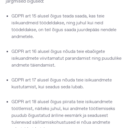
järgmised õigused:
GDPR art 15 alusel õigus teada saada, kas teie
isikuandmeid töödeldakse, ning juhul kui neid
töödeldakse, on teil õigus saada juurdepääs nendele
andmetele.
GDPR art 16 alusel õigus nõuda teie ebaõigete
isikuandmete viivitamatut parandamist ning puudulike
andmete täiendamist.
GDPR art 17 alusel õigus nõuda teie isikuandmete
kustutamist, kui seadus seda lubab.
GDPR art 18 alusel õigus piirata teie isikuandmete
töötlemist, näiteks juhul, kui andmete töötlemiseks
puudub õigustatud äriline eesmärk ja seadusest
tulenevad säilitamiskohustused ei nõua andmete