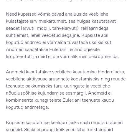
Need küpsised võimaldavad analüüsida veebilehe
külastajate sirvimiskäitumist, sealhulgas kasutatavat
seadet (arvuti, mobiil, tahvelarvuti), reklaamidega
suhtlemist, lehel veedetud aega jne. Küpsiste abil
kogutud andmed ei võimalda tuvastada üksikisikut.
Andmed saadetakse Eulerian Technologiesile
krüpteeritult ja neid ei ole võimalik meil dekrüpteerida.
Andmeid kasutatakse veebilehe kasutamise hindamiseks,
veebilehe aktiivsuse aruannete koostamiseks ning muude
teenuste pakkumiseks turu-uuringute ja veebilehe
nõudluspõhise kujundamise eesmärgil. Andmeid ei
kombineerita kunagi teiste Euleriani teenuste kaudu
kogutud andmetega.
Küpsiste kasutamise keeldumiseks saab muuta brauseri
seadeid. Siiski ei pruugi kõik veebilehe funktsioonid