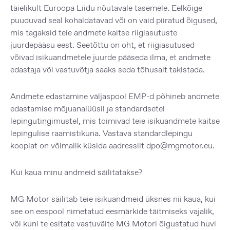
täielikult Euroopa Liidu nõutavale tasemele. Eelkõige
puuduvad seal kohaldatavad või on vaid piiratud õigused,
mis tagaksid teie andmete kaitse riigiasutuste
juurdepääsu eest. Seetõttu on oht, et riigiasutused
võivad isikuandmetele juurde pääseda ilma, et andmete
edastaja või vastuvõtja saaks seda tõhusalt takistada.
Andmete edastamine väljaspool EMP-d põhineb andmete
edastamise mõjuanalüüsil ja standardsetel
lepingutingimustel, mis toimivad teie isikuandmete kaitse
lepingulise raamistikuna. Vastava standardlepingu
koopiat on võimalik küsida aadressilt
dpo@mgmotor.eu
.
Kui kaua minu andmeid säilitatakse?
MG Motor säilitab teie isikuandmeid üksnes nii kaua, kui
see on eespool nimetatud eesmärkide täitmiseks vajalik,
või kuni te esitate vastuväite MG Motori õigustatud huvi