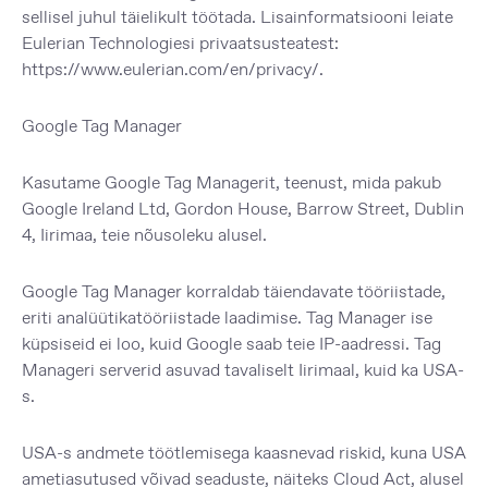
sellisel juhul täielikult töötada. Lisainformatsiooni leiate
Eulerian Technologiesi privaatsusteatest:
https://www.eulerian.com/en/privacy/
.
Google Tag Manager
Kasutame Google Tag Managerit, teenust, mida pakub
Google Ireland Ltd, Gordon House, Barrow Street, Dublin
4, Iirimaa, teie nõusoleku alusel.
Google Tag Manager korraldab täiendavate tööriistade,
eriti analüütikatööriistade laadimise. Tag Manager ise
küpsiseid ei loo, kuid Google saab teie IP-aadressi. Tag
Manageri serverid asuvad tavaliselt Iirimaal, kuid ka USA-
s.
USA-s andmete töötlemisega kaasnevad riskid, kuna USA
ametiasutused võivad seaduste, näiteks Cloud Act, alusel