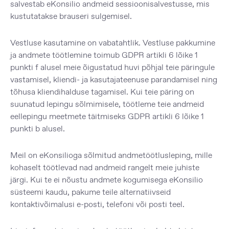
salvestab eKonsilio andmeid sessioonisalvestusse, mis
kustutatakse brauseri sulgemisel.
Vestluse kasutamine on vabatahtlik. Vestluse pakkumine
ja andmete töötlemine toimub GDPR artikli 6 lõike 1
punkti f alusel meie õigustatud huvi põhjal teie päringule
vastamisel, kliendi- ja kasutajateenuse parandamisel ning
tõhusa kliendihalduse tagamisel. Kui teie päring on
suunatud lepingu sõlmimisele, töötleme teie andmeid
eellepingu meetmete täitmiseks GDPR artikli 6 lõike 1
punkti b alusel.
Meil on eKonsilioga sõlmitud andmetöötlusleping, mille
kohaselt töötlevad nad andmeid rangelt meie juhiste
järgi. Kui te ei nõustu andmete kogumisega eKonsilio
süsteemi kaudu, pakume teile alternatiivseid
kontaktivõimalusi e-posti, telefoni või posti teel.