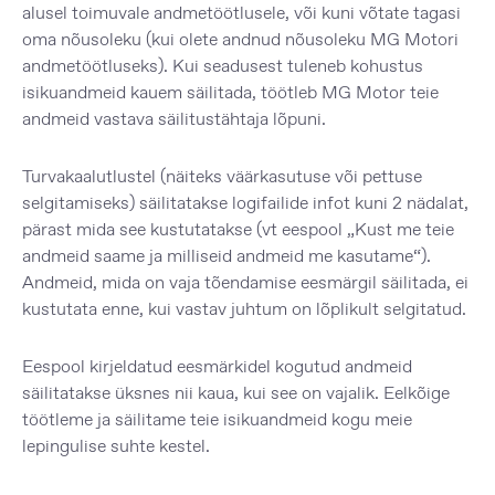
alusel toimuvale andmetöötlusele, või kuni võtate tagasi
oma nõusoleku (kui olete andnud nõusoleku MG Motori
andmetöötluseks). Kui seadusest tuleneb kohustus
isikuandmeid kauem säilitada, töötleb MG Motor teie
andmeid vastava säilitustähtaja lõpuni.
Turvakaalutlustel (näiteks väärkasutuse või pettuse
selgitamiseks) säilitatakse logifailide infot kuni 2 nädalat,
pärast mida see kustutatakse (vt eespool „Kust me teie
andmeid saame ja milliseid andmeid me kasutame“).
Andmeid, mida on vaja tõendamise eesmärgil säilitada, ei
kustutata enne, kui vastav juhtum on lõplikult selgitatud.
Eespool kirjeldatud eesmärkidel kogutud andmeid
säilitatakse üksnes nii kaua, kui see on vajalik. Eelkõige
töötleme ja säilitame teie isikuandmeid kogu meie
lepingulise suhte kestel.