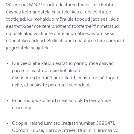
Väljaspool MG Motorit edastame teavet teie kohta
üksnes kolmandatele isikutele, kes ei ole volitatud
töötlejad, kui kohaldub mõni ülaltoodud jaotises
„Mis
eesmärkidel me teie andmeid töötleme?“
nimetatud
õiguslik alus või kui te olete andmete edastamiseks
nõusoleku andnud. Sellisel juhul edastame teie andmeid
järgmistele saajatele:
Kui veebilehe kaudu esitatud päringutele saavad
paremini vastata meie kohalikud
üksused/edasimüüjad/dillerid, edastame päringud
neile, et saaksite paremat teenindust.
Edasimüüjad/dillerid meie sõidukite levitamise
eesmärgil.
Google Ireland Limited (registrinumber 368047),
Gordon House, Barrow Street, Dublin 4, Iirimaa või