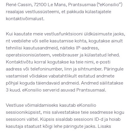
René Cassin, 72100 Le Mans, Prantsusmaa (“eKonsilio”)
reaalajas vestlussüsteemi, et pakkuda külastajatele
kontaktivõimalust.
Kui kasutate meie vestlusfunktsiooni üldküsimuste jaoks,
nt veebilehe või selle kasutamise kohta, kogutakse ainult
tehnilisi kasutusandmeid, näiteks IP-aadress,
operatsioonisüsteem, veebibrauser ja külastatud lehed.
Kontaktivõtu korral kogutakse ka teie nimi, e-posti
aadress või telefoninumber, linn ja sihtnumber. Päringule
vastamisel võidakse vabatahtlikult esitatud andmete
põhjal koguda täiendavaid andmeid. Andmed säilitatakse
3 kuud. eKonsilio serverid asuvad Prantsusmaal.
Vestluse võimaldamiseks kasutab eKonsilio
sessiooniküpsist, mis salvestatakse teie seadmesse kogu
sessiooni vältel. Küpsis sisaldab sessiooni ID-d ja hoiab
kasutaja staatust kõigi lehe päringute jaoks. Lisaks