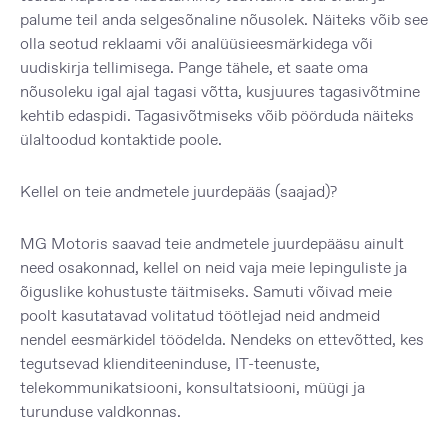
palume teil anda selgesõnaline nõusolek. Näiteks võib see
olla seotud reklaami või analüüsieesmärkidega või
uudiskirja tellimisega. Pange tähele, et saate oma
nõusoleku igal ajal tagasi võtta, kusjuures tagasivõtmine
kehtib edaspidi. Tagasivõtmiseks võib pöörduda näiteks
ülaltoodud kontaktide poole.
Kellel on teie andmetele juurdepääs (saajad)?
MG Motoris saavad teie andmetele juurdepääsu ainult
need osakonnad, kellel on neid vaja meie lepinguliste ja
õiguslike kohustuste täitmiseks. Samuti võivad meie
poolt kasutatavad volitatud töötlejad neid andmeid
nendel eesmärkidel töödelda. Nendeks on ettevõtted, kes
tegutsevad klienditeeninduse, IT-teenuste,
telekommunikatsiooni, konsultatsiooni, müügi ja
turunduse valdkonnas.