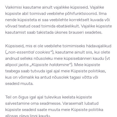
Vaikimisi kasutame ainult vajalikke küpsiseid. Vajalike
küpsiste abil toimivad veebilehe põhifunktsioonid. Ilma
nende küpsisteta ei saa veebilehte korrektselt kuvada või
võivad teatud osad toimida ebatäielikult. Vajalike küpsiste
kasutamist saab takistada üksnes brauseri seadetes.
Küpsiseid, mis ei ole veebilehe toimimiseks hädavajalikud
(
„non-essential cookies“
), kasutame ainult siis, kui olete
andnud selleks nõusoleku meie küpsisebänneri kaudu (vt
allpool jaotis
„Küpsiste haldamine“
). Meie küpsiste
teabega saab tutvuda igal ajal meie
Küpsiste poliitikas
,
kus on võimalik ka antud nõusolek tagasi võtta või
seadeid muuta.
Teil on õigus igal ajal tulevikus keelata küpsiste
salvestamine oma seadmesse. Varasemalt lubatud
küpsiste seadeid saate muuta meie Küpsiste poliitika
allosas oleva lingi kaudu.