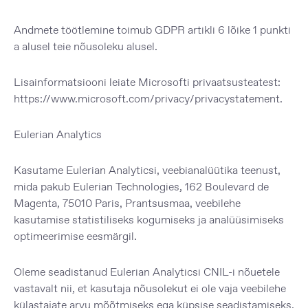
Andmete töötlemine toimub GDPR artikli 6 lõike 1 punkti
a alusel teie nõusoleku alusel.
Lisainformatsiooni leiate Microsofti privaatsusteatest:
https://www.microsoft.com/privacy/privacystatement
.
Eulerian Analytics
Kasutame Eulerian Analyticsi, veebianalüütika teenust,
mida pakub Eulerian Technologies, 162 Boulevard de
Magenta, 75010 Paris, Prantsusmaa, veebilehe
kasutamise statistiliseks kogumiseks ja analüüsimiseks
optimeerimise eesmärgil.
Oleme seadistanud Eulerian Analyticsi CNIL-i nõuetele
vastavalt nii, et kasutaja nõusolekut ei ole vaja veebilehe
külastajate arvu mõõtmiseks ega küpsise seadistamiseks.