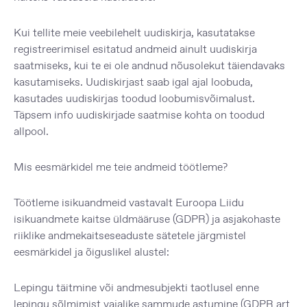
Kui tellite meie veebilehelt uudiskirja, kasutatakse
registreerimisel esitatud andmeid ainult uudiskirja
saatmiseks, kui te ei ole andnud nõusolekut täiendavaks
kasutamiseks. Uudiskirjast saab igal ajal loobuda,
kasutades uudiskirjas toodud loobumisvõimalust.
Täpsem info uudiskirjade saatmise kohta on toodud
allpool.
Mis eesmärkidel me teie andmeid töötleme?
Töötleme isikuandmeid vastavalt Euroopa Liidu
isikuandmete kaitse üldmääruse (GDPR) ja asjakohaste
riiklike andmekaitseseaduste sätetele järgmistel
eesmärkidel ja õiguslikel alustel:
Lepingu täitmine või andmesubjekti taotlusel enne
lepingu sõlmimist vajalike sammude astumine
(GDPR art