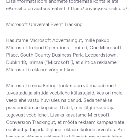
Lisainformatsiooni andmete töötlemise kohta leiate
eKonsilio privaatsusteatest:
https://privacy.ekonsilio.io/
.
Microsoft Universal Event Tracking
Kasutame Microsoft Advertisingut, mille pakub
Microsoft Ireland Operations Limited, One Microsoft
Place, South County Business Park, Leopardstown,
Dublin 18, Iirimaa (“Microsoft”), et sihtida reklaame
Microsofti reklaamivõrgustikus.
Microsofti remarketing-funktsioon võimaldab meil
tuvastada ja sihtida veebilehe külastajaid, kes on meie
veebilehe vastu huvi üles näidanud. Seda tehakse
pseudonüümse küpsise ID abil, mis jälgib kasutaja
tegevust veebilehel. Lisaks kasutame Microsoft
Conversion Trackingut, et mõõta reklaamikampaaniate
edukust ja tagada õiglane reklaamikulude arvestus. Kui
kasutaja klõpsab reklaamil ja külastab meie veebilehte,