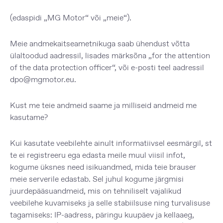
(edaspidi „MG Motor“ või „meie“).
Meie andmekaitseametnikuga saab ühendust võtta
ülaltoodud aadressil, lisades märksõna „for the attention
of the data protection officer“, või e-posti teel aadressil
dpo@mgmotor.eu
.
Kust me teie andmeid saame ja milliseid andmeid me
kasutame?
Kui kasutate veebilehte ainult informatiivsel eesmärgil, st
te ei registreeru ega edasta meile muul viisil infot,
kogume üksnes need isikuandmed, mida teie brauser
meie serverile edastab. Sel juhul kogume järgmisi
juurdepääsuandmeid, mis on tehniliselt vajalikud
veebilehe kuvamiseks ja selle stabiilsuse ning turvalisuse
tagamiseks: IP-aadress, päringu kuupäev ja kellaaeg,