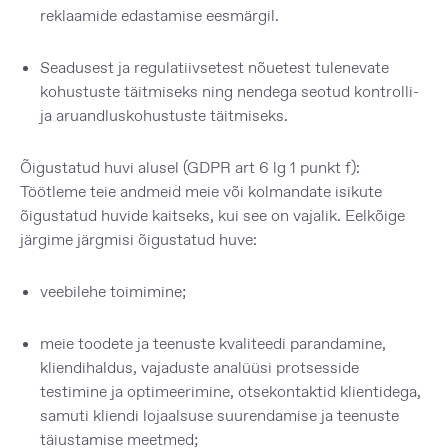
reklaamide edastamise eesmärgil.
Seadusest ja regulatiivsetest nõuetest tulenevate
kohustuste täitmiseks ning nendega seotud kontrolli-
ja aruandluskohustuste täitmiseks.
Õigustatud huvi alusel
(GDPR art 6 lg 1 punkt f):
Töötleme teie andmeid meie või kolmandate isikute
õigustatud huvide kaitseks, kui see on vajalik. Eelkõige
järgime järgmisi õigustatud huve:
veebilehe toimimine;
meie toodete ja teenuste kvaliteedi parandamine,
kliendihaldus, vajaduste analüüsi protsesside
testimine ja optimeerimine, otsekontaktid klientidega,
samuti kliendi lojaalsuse suurendamise ja teenuste
täiustamise meetmed;