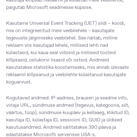
paigutab Microsoft seadmesse küpsise.
Kasutame Universal Event Tracking (UET) sildi – koodi,
mis on integreeritud meie veebilehele – kasutajate
tegevuste jälgimiseks veebilehel. See näitab, milline
reklaam viis kasutajad lehele, milliseid lehti nad
külastasid, kui kaua seal viibisid ja milliseid tooteid
klõpsasid, ostukorvi lisasid või ostsid. Andmeid
kasutatakse statistika koostamiseks, mis annab ülevaate
reklaamil klõpsanud ja veebilehte külastanud kasutajate
koguarvust.
Kogutavad andmed: IP-aadress, brauseri ja seadme info,
viitaja URL, sündmuse andmed (tegevus, kategooria, silt,
väärtus, tüüp), sündmuse kuupäev ja kellaaeg, klikitud ID,
kasutaja ID, külastaja ID, sessiooni ID, GUID ja üldised
kasutusandmed. Andmed säilitatakse 390 päeva ja
edastatakse Microsofti serverisse USA-s.