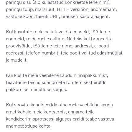
päringu sisu (s.o külastatud konkreetse lehe nimi),
päringu tüüp, marsruut, HTTP versioon, andmemaht,
vastuse kood, täielik URL, brauseri kasutajaagent.
Kui kasutate meie pakutavaid teenuseid, töötleme
andmeid, mida meile esitate. Näiteks kui broneerite
proovisõidu, töötleme teie nime, aadressi, e-posti
aadressi, telefoninumbrit, teie poolt valitud edasimüüjat
ja mudelit.
Kui küsite meie veebilehe kaudu hinnapakkumist,
teavitame teid isikuandmete töötlemisest eraldi
pakkumise menetluse käigus.
Kui soovite kandideerida otse meie veebilehe kaudu
ametikohale meie kontsernis, anname teile
kandideerimisprotsessi alguses eraldi teabe vastava
andmetöötluse kohta.