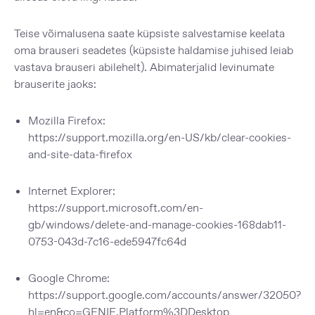
Teise võimalusena saate küpsiste salvestamise keelata
oma brauseri seadetes (küpsiste haldamise juhised leiab
vastava brauseri abilehelt). Abimaterjalid levinumate
brauserite jaoks:
Mozilla Firefox
:
https://support.mozilla.org/en-US/kb/clear-cookies-
and-site-data-firefox
Internet Explorer
:
https://support.microsoft.com/en-
gb/windows/delete-and-manage-cookies-168dab11-
0753-043d-7c16-ede5947fc64d
Google Chrome
:
https://support.google.com/accounts/answer/32050?
hl=en&co=GENIE.Platform%3DDesktop