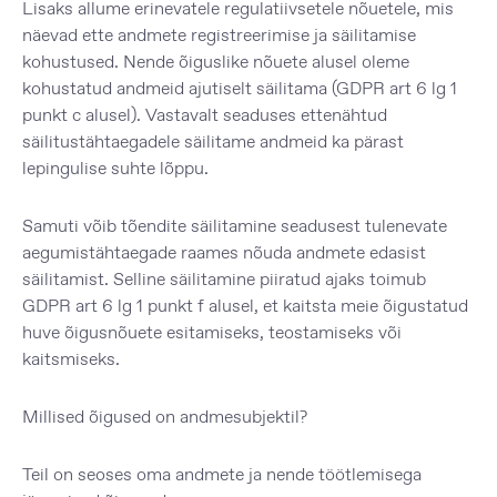
Lisaks allume erinevatele regulatiivsetele nõuetele, mis
näevad ette andmete registreerimise ja säilitamise
kohustused. Nende õiguslike nõuete alusel oleme
kohustatud andmeid ajutiselt säilitama (GDPR art 6 lg 1
punkt c alusel). Vastavalt seaduses ettenähtud
säilitustähtaegadele säilitame andmeid ka pärast
lepingulise suhte lõppu.
Samuti võib tõendite säilitamine seadusest tulenevate
aegumistähtaegade raames nõuda andmete edasist
säilitamist. Selline säilitamine piiratud ajaks toimub
GDPR art 6 lg 1 punkt f alusel, et kaitsta meie õigustatud
huve õigusnõuete esitamiseks, teostamiseks või
kaitsmiseks.
Millised õigused on andmesubjektil?
Teil on seoses oma andmete ja nende töötlemisega