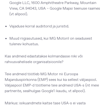
Google LLC, 1600 Amphitheatre Parkway, Mountain
View, CA 94043, USA – Google Mapsi teenuse raames
(vt allpool).
Vajaduse korral audiitorid ja juristid.
Muud riigiasutused, kui MG Motoril on seadusest
tulenev kohustus.
Kas andmeid edastatakse kolmandasse riiki või
rahvusvahelisele organisatsioonile?
Teie andmeid töötleb MG Motor nii Euroopa
Majanduspiirkonna (EMP) sees kui ka sellest väljaspool.
Väljaspool EMP-d töötleme teie andmeid USA-s (nt meie
partnerite, sealhulgas Google’i kaudu, vt allpool).
Märkus:
isikuandmete kaitse tase USA-s ei vasta