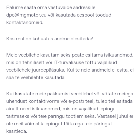
Palume saata oma vastuväide aadressile
dpo@mgmotor.eu või kasutada eespool toodud
kontaktandmeid.
Kas mul on kohustus andmeid esitada?
Meie veebilehe kasutamiseks peate esitama isikuandmed,
mis on tehniliselt või IT-turvalisuse tõttu vajalikud
veebilehele juurdepääsuks. Kui te neid andmeid ei esita, ei
saa te veebilehte kasutada.
Kui kasutate meie pakkumisi veebilehel või võtate meiega
ühendust kontaktivormi või e-posti teel, tuleb teil esitada
ainult need isikuandmed, mis on vajalikud lepingu
täitmiseks või teie päringu töötlemiseks. Vastasel juhul ei
ole meil võimalik lepingut täita ega teie päringut
käsitleda.