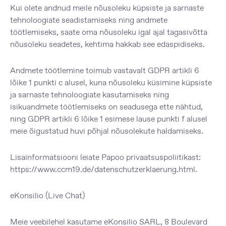
Kui olete andnud meile nõusoleku küpsiste ja sarnaste
tehnoloogiate seadistamiseks ning andmete
töötlemiseks, saate oma nõusoleku igal ajal tagasivõtta
nõusoleku seadetes, kehtima hakkab see edaspidiseks.
Andmete töötlemine toimub vastavalt GDPR artikli 6
lõike 1 punkti c alusel, kuna nõusoleku küsimine küpsiste
ja sarnaste tehnoloogiate kasutamiseks ning
isikuandmete töötlemiseks on seadusega ette nähtud,
ning GDPR artikli 6 lõike 1 esimese lause punkti f alusel
meie õigustatud huvi põhjal nõusolekute haldamiseks.
Lisainformatsiooni leiate Papoo privaatsuspoliitikast:
https://www.ccm19.de/datenschutzerklaerung.html
.
eKonsilio (Live Chat)
Meie veebilehel kasutame eKonsilio SARL, 8 Boulevard