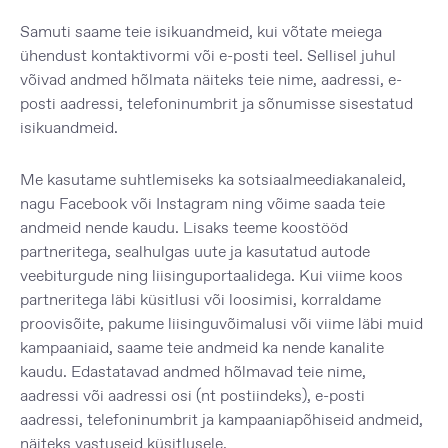
Samuti saame teie isikuandmeid, kui võtate meiega
ühendust kontaktivormi või e-posti teel. Sellisel juhul
võivad andmed hõlmata näiteks teie nime, aadressi, e-
posti aadressi, telefoninumbrit ja sõnumisse sisestatud
isikuandmeid.
Me kasutame suhtlemiseks ka sotsiaalmeediakanaleid,
nagu Facebook või Instagram ning võime saada teie
andmeid nende kaudu. Lisaks teeme koostööd
partneritega, sealhulgas uute ja kasutatud autode
veebiturgude ning liisinguportaalidega. Kui viime koos
partneritega läbi küsitlusi või loosimisi, korraldame
proovisõite, pakume liisinguvõimalusi või viime läbi muid
kampaaniaid, saame teie andmeid ka nende kanalite
kaudu. Edastatavad andmed hõlmavad teie nime,
aadressi või aadressi osi (nt postiindeks), e-posti
aadressi, telefoninumbrit ja kampaaniapõhiseid andmeid,
näiteks vastuseid küsitlusele.