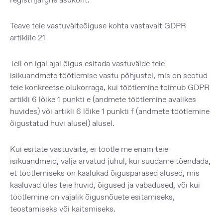
Teave teie vastuväiteõiguse kohta vastavalt GDPR
artiklile 21
Teil on igal ajal õigus esitada vastuväide teie
isikuandmete töötlemise vastu põhjustel, mis on seotud
teie konkreetse olukorraga, kui töötlemine toimub GDPR
artikli 6 lõike 1 punkti e (andmete töötlemine avalikes
huvides) või artikli 6 lõike 1 punkti f (andmete töötlemine
õigustatud huvi alusel) alusel.
Kui esitate vastuväite, ei töötle me enam teie
isikuandmeid, välja arvatud juhul, kui suudame tõendada,
et töötlemiseks on kaalukad õiguspärased alused, mis
kaaluvad üles teie huvid, õigused ja vabadused, või kui
töötlemine on vajalik õigusnõuete esitamiseks,
teostamiseks või kaitsmiseks.