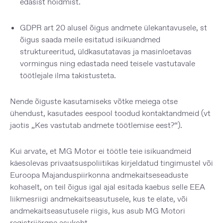
edasist hoidmist.
GDPR art 20 alusel õigus andmete ülekantavusele, st
õigus saada meile esitatud isikuandmed
struktureeritud, üldkasutatavas ja masinloetavas
vormingus ning edastada need teisele vastutavale
töötlejale ilma takistusteta.
Nende õiguste kasutamiseks võtke meiega otse
ühendust, kasutades eespool toodud kontaktandmeid (vt
jaotis „Kes vastutab andmete töötlemise eest?“).
Kui arvate, et MG Motor ei töötle teie isikuandmeid
käesolevas privaatsuspoliitikas kirjeldatud tingimustel või
Euroopa Majanduspiirkonna andmekaitseseaduste
kohaselt, on teil õigus igal ajal esitada kaebus selle EEA
liikmesriigi andmekaitseasutusele, kus te elate, või
andmekaitseasutusele riigis, kus asub MG Motori
registrijärgne asukoht.