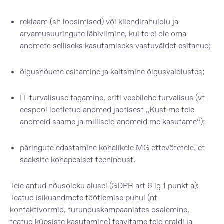
reklaam (sh loosimised) või kliendirahulolu ja
arvamusuuringute läbiviimine, kui te ei ole oma
andmete selliseks kasutamiseks vastuväidet esitanud;
õigusnõuete esitamine ja kaitsmine õigusvaidlustes;
IT-turvalisuse tagamine, eriti veebilehe turvalisus (vt
eespool loetletud andmed jaotisest „Kust me teie
andmeid saame ja milliseid andmeid me kasutame“);
päringute edastamine kohalikele MG ettevõtetele, et
saaksite kohapealset teenindust.
Teie antud nõusoleku alusel
(GDPR art 6 lg 1 punkt a):
Teatud isikuandmete töötlemise puhul (nt
kontaktivormid, turunduskampaaniates osalemine,
teatud küpsiste kasutamine) teavitame teid eraldi ja