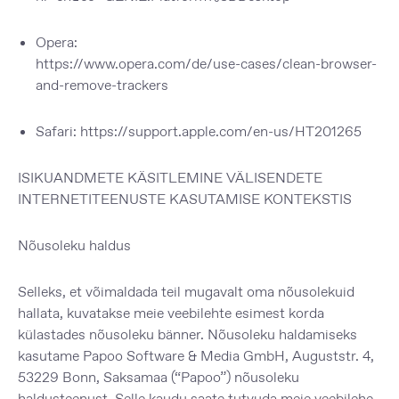
Opera
:
https://www.opera.com/de/use-cases/clean-browser-
and-remove-trackers
Safari
:
https://support.apple.com/en-us/HT201265
ISIKUANDMETE KÄSITLEMINE VÄLISENDETE
INTERNETITEENUSTE KASUTAMISE KONTEKSTIS
Nõusoleku haldus
Selleks, et võimaldada teil mugavalt oma nõusolekuid
hallata, kuvatakse meie veebilehte esimest korda
külastades nõusoleku bänner. Nõusoleku haldamiseks
kasutame Papoo Software & Media GmbH, Auguststr. 4,
53229 Bonn, Saksamaa (“Papoo”) nõusoleku
haldusteenust. Selle kaudu saate tutvuda meie veebilehe