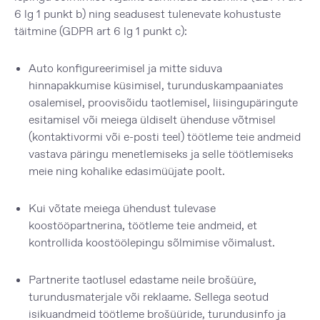
6 lg 1 punkt b) ning seadusest tulenevate kohustuste
täitmine (GDPR art 6 lg 1 punkt c):
Auto konfigureerimisel ja mitte siduva
hinnapakkumise küsimisel, turunduskampaaniates
osalemisel, proovisõidu taotlemisel, liisingupäringute
esitamisel või meiega üldiselt ühenduse võtmisel
(kontaktivormi või e-posti teel) töötleme teie andmeid
vastava päringu menetlemiseks ja selle töötlemiseks
meie ning kohalike edasimüüjate poolt.
Kui võtate meiega ühendust tulevase
koostööpartnerina, töötleme teie andmeid, et
kontrollida koostöölepingu sõlmimise võimalust.
Partnerite taotlusel edastame neile brošüüre,
turundusmaterjale või reklaame. Sellega seotud
isikuandmeid töötleme brošüüride, turundusinfo ja