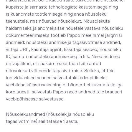
küpsiste ja sarnaste tehnoloogiate kasutamisega ning
isikuandmete töötlemisega ning anda nõusoleku
teenustele, mis nõuavad nõusolekut. Nõusolekute
haldamiseks ja andmekaitse nõuetele vastava nõusoleku
dokumenteerimiseks töötleb Papoo meie nimel järgmisi
andmeid: nõusoleku andmise ja tagasivõtmise andmed,
viitaja URL, kasutaja agent, kasutaja seaded, nõusoleku
ID, samuti nõusoleku andmise aeg ja liik. Need andmed
on vajalikud, et saaksime seostada teile antud
nõusolekud või nende tagasivõtmise. Selleks, et teie
individuaalsed seaded salvestataks edaspidiseks
veebilehe külastuseks ning et bännerit ei kuvata teile iga
kord uuesti, salvestab Papoo need andmed teie brauseri
veebipõhisesse salvestusse.
Nõusolekuandmed (nõusolek ja nõusoleku
tagasivõtmine) säilitatakse 1 aasta.